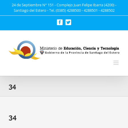
Saltar
24 de Septiembre N° 151 - Complejo Juan Felipe Ibarra (4200) -
Santiago del Estero - Tel. (0385) 4288500 - 4288501 - 4288502
al
contenido
Facebook
Twitter
34
34