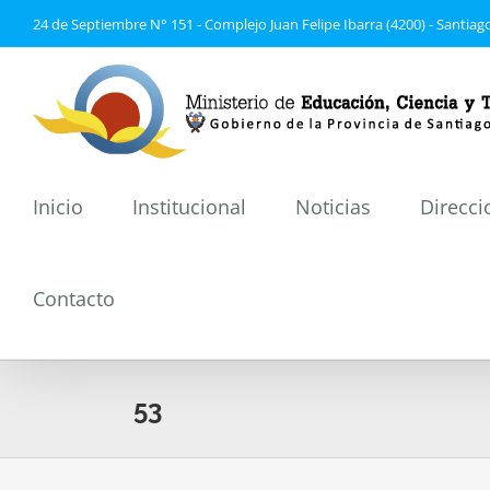
Saltar
24 de Septiembre N° 151 - Complejo Juan Felipe Ibarra (4200) - Santiago
al
contenido
Inicio
Institucional
Noticias
Direcci
Contacto
53