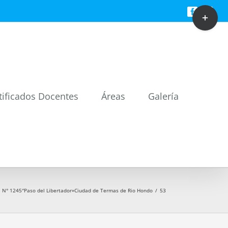
Toggle
Facebook
Twitt
Sliding
Bar
Area
tificados Docentes
Áreas
Galería
a N° 1245″Paso del Libertador»Ciudad de Termas de Rio Hondo
/
53