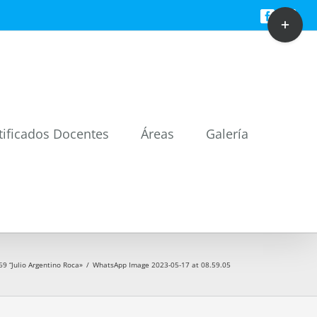
Toggle
Facebook
Twitt
Sliding
Bar
Area
tificados Docentes
Áreas
Galería
69 “Julio Argentino Roca»
/
WhatsApp Image 2023-05-17 at 08.59.05