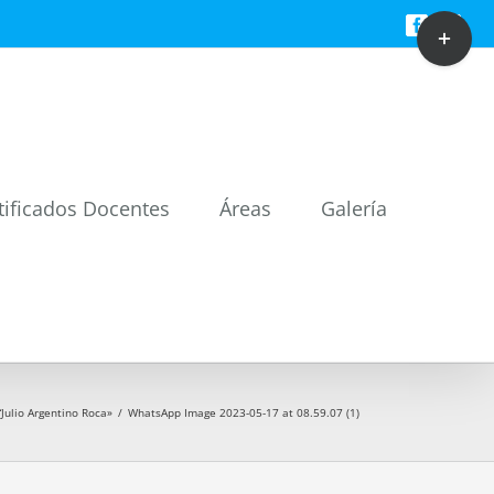
Toggle
Facebook
Twitt
Sliding
Bar
Area
tificados Docentes
Áreas
Galería
“Julio Argentino Roca»
/
WhatsApp Image 2023-05-17 at 08.59.07 (1)