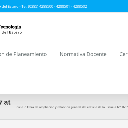
 del Estero - Tel. (0385) 4288500 - 4288501 - 4288502
on de Planeamiento
Normativa Docente
Cer
 at
Inicio
/
Obra de ampliación y refacción general del edificio de la Escuela N° 169 