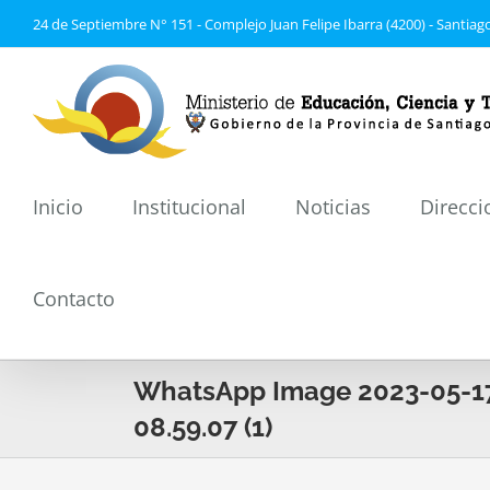
Saltar
24 de Septiembre N° 151 - Complejo Juan Felipe Ibarra (4200) - Santiago
al
contenido
Inicio
Institucional
Noticias
Direcci
Contacto
WhatsApp Image 2023-05-17
08.59.07 (1)