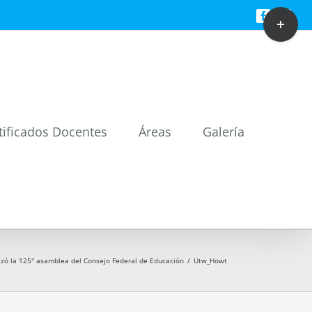
Toggle
Facebook
Twitt
Sliding
Bar
Area
tificados Docentes
Áreas
Galería
izó la 125° asamblea del Consejo Federal de Educación
/
Utw_Howt