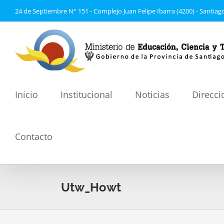
Saltar
24 de Septiembre N° 151 - Complejo Juan Felipe Ibarra (4200) - Santiago
al
contenido
Inicio
Institucional
Noticias
Direcci
Contacto
Utw_Howt