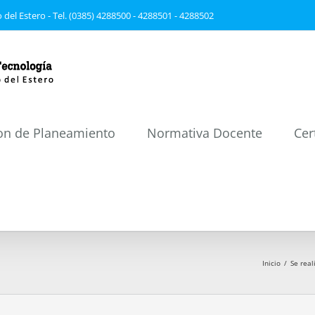
 del Estero - Tel. (0385) 4288500 - 4288501 - 4288502
on de Planeamiento
Normativa Docente
Cer
Inicio
/
Se real