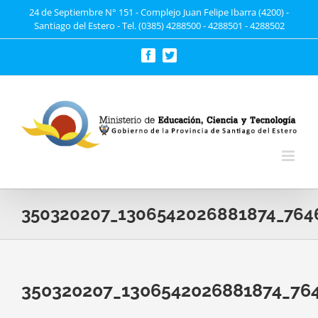
Saltar
24 de Septiembre N° 151 - Complejo Juan Felipe Ibarra (4200) -
Santiago del Estero - Tel. (0385) 4288500 - 4288501 - 4288502
al
contenido
Facebook
Twitter
350320207_1306542026881874_764
350320207_1306542026881874_76