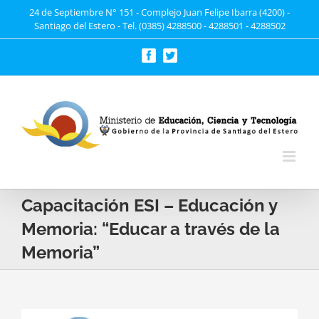
Saltar
24 de Septiembre N° 151 - Complejo Juan Felipe Ibarra (4200) -
Santiago del Estero - Tel. (0385) 4288500 - 4288501 - 4288502
al
contenido
Facebook
Twitter
Capacitación ESI – Educación y
Memoria: “Educar a través de la
Memoria”
Ver