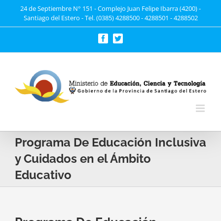
Saltar
24 de Septiembre N° 151 - Complejo Juan Felipe Ibarra (4200) -
Santiago del Estero - Tel. (0385) 4288500 - 4288501 - 4288502
al
contenido
Facebook
Twitter
Programa De Educación Inclusiva
y Cuidados en el Ámbito
Educativo