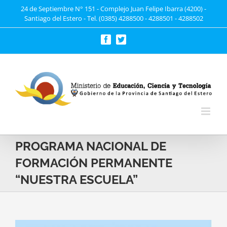
Saltar
24 de Septiembre N° 151 - Complejo Juan Felipe Ibarra (4200) -
Santiago del Estero - Tel. (0385) 4288500 - 4288501 - 4288502
al
contenido
Facebook
Twitter
PROGRAMA NACIONAL DE
FORMACIÓN PERMANENTE
“NUESTRA ESCUELA”
Ver