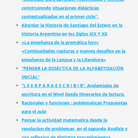
construyendo
situaciones didácticas
contextualizadas en el primer ciclo”.
Abordar la Historia de Santiago del Estero en la
Historia Argentina en
los Siglos XIX Y XX
«La enseñanza de la gramática hoy»
«Continuidades rupturas y
nuevos desafíos en la
enseñanza de la Lengua y la Literatura»
“PENSAR LA DIDÁCTICA DE LA ALFABETIZACIÓN
INICIAL”
“L E E R P A R A E S C R I B I R”. Andamiajes de
escritura en el Nivel
Desde itinerarios de lectura.
Racionales y funciones : poblematicas Propuestas
para
el aula
Pensar la actividad matematica desde la
resolucion de problemas, en
el segundo Analisis y
uso reflexivo de distintos procedimientos.