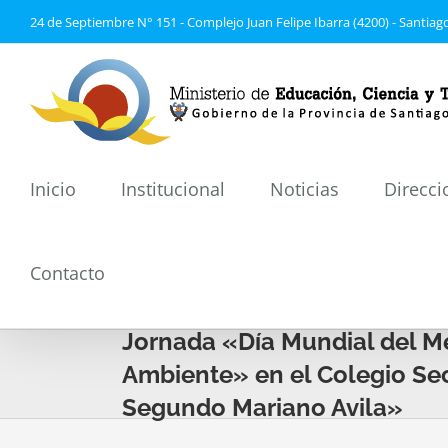
Saltar
24 de Septiembre N° 151 - Complejo Juan Felipe Ibarra (4200) - Santiago
al
contenido
Inicio
Institucional
Noticias
Direcci
Contacto
Jornada «Día Mundial del M
Ambiente» en el Colegio Se
Segundo Mariano Avila»