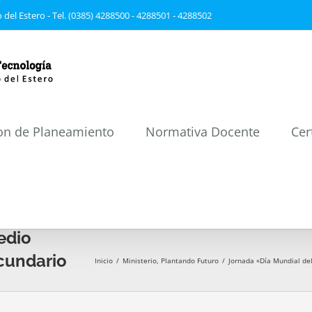
 del Estero - Tel. (0385) 4288500 - 4288501 - 4288502
on de Planeamiento
Normativa Docente
Cer
edio
cundario
Inicio
/
Ministerio
,
Plantando Futuro
/
Jornada «Día Mundial de