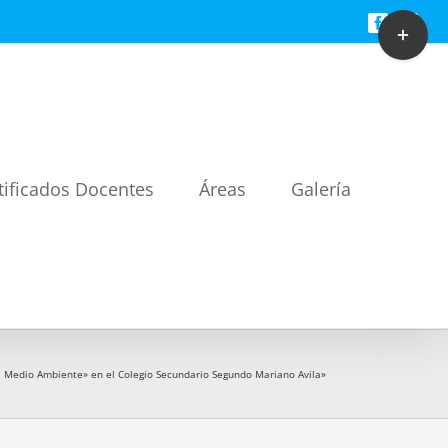
Toggle
Facebook
Twitt
Sliding
Bar
Area
tificados Docentes
Áreas
Galería
l Medio Ambiente» en el Colegio Secundario Segundo Mariano Avila»