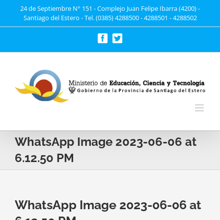
Saltar
24 de Septiembre N° 151 - Complejo Juan Felipe Ibarra (4200) -
Santiago del Estero - Tel. (0385) 4288500 - 4288501 - 4288502
al
contenido
Facebook
Twitter
WhatsApp Image 2023-06-06 at
6.12.50 PM
WhatsApp Image 2023-06-06 at