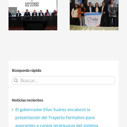
Estero será
Educación y el
sede oficial del
a
ITSE
NASA Space
consolidan
Apps
alianzas con
Challenge
el
empresas del
2026
sector
tecnológico
Búsqueda rápida
Buscar:
Noticias recientes
El gobernador Elías Suárez encabezó la
presentación del Trayecto Formativo para
aspirantes a cargos jerárquicos del sistema