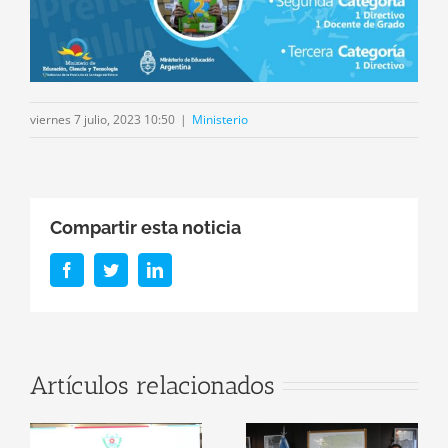
viernes 7 julio, 2023 10:50
|
Ministerio
Compartir esta noticia
Facebook
Twitter
LinkedIn
r
Firma de
Artículos relacionados
Convenio: El
Santiago del
n
Ministerio de