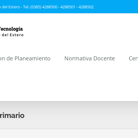
 del Estero - Tel. (0385) 4288500 - 4288501 - 4288502
on de Planeamiento
Normativa Docente
Cer
rimario