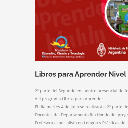
Libros para Aprender Nivel
2° parte del Segundo encuentro presencial de 
del programa Libros para Aprender
El día martes 4 de Julio se realizará a 2° parte
Docentes del Departamento Río Hondo del progr
Profesora especialista en Lengua y Prácticas de