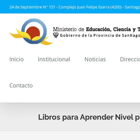
Saltar
24 de Septiembre N° 151 - Complejo Juan Felipe Ibarra (4200) - Santiago
al
contenido
Inicio
Institucional
Noticias
Direcci
Contacto
Libros para Aprender Nivel p