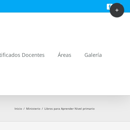
Toggle
Facebook
Twitt
Sliding
Bar
Area
tificados Docentes
Áreas
Galería
Inicio
/
Ministerio
/
Libros para Aprender Nivel primario