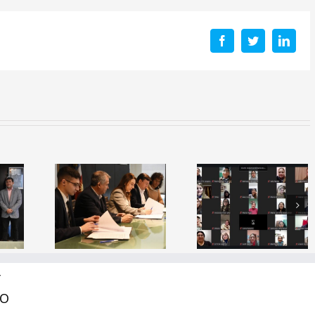
Facebook
Twitter
Linke
a de
io: El
erio de
Capacitación
Inauguraci
ción y
Docente
del simulad
ITSE
“¿Cómo se
espacial
lidan
aprende a
«Mama
as con
leer?”
Antula I»
as del
Y
tor
RO