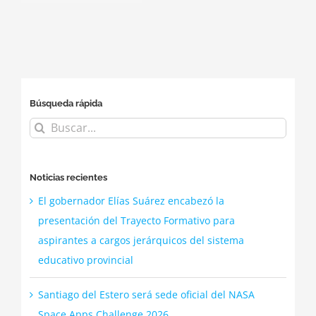
el stand del
Día de La Tierra
Ministerio de
Educación en
Smart City
Búsqueda rápida
Buscar:
Noticias recientes
El gobernador Elías Suárez encabezó la
presentación del Trayecto Formativo para
aspirantes a cargos jerárquicos del sistema
educativo provincial
Santiago del Estero será sede oficial del NASA
Space Apps Challenge 2026