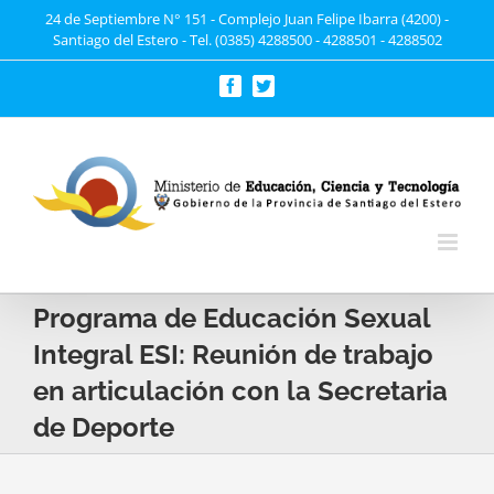
Saltar
24 de Septiembre N° 151 - Complejo Juan Felipe Ibarra (4200) -
Santiago del Estero - Tel. (0385) 4288500 - 4288501 - 4288502
al
contenido
Facebook
Twitter
Programa de Educación Sexual
Integral ESI: Reunión de trabajo
en articulación con la Secretaria
de Deporte