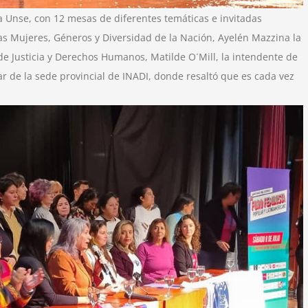
la Unse, con 12 mesas de diferentes temáticas e invitadas
 las Mujeres, Géneros y Diversidad de la Nación, Ayelén Mazzina la
 de Justicia y Derechos Humanos, Matilde O´Mill, la intendente de
ar de la sede provincial de INADI, donde resaltó que es cada vez