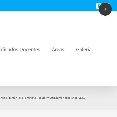
Toggle
Facebook
Twitt
Sliding
Bar
Area
tificados Docentes
Áreas
Galería
nzó el tercer Foro Feminista Popular y Latinoamericano en la UNSE