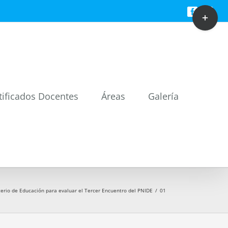
Toggle
Facebook
Twitt
Sliding
Bar
Area
tificados Docentes
Áreas
Galería
terio de Educación para evaluar el Tercer Encuentro del PNIDE
/
01