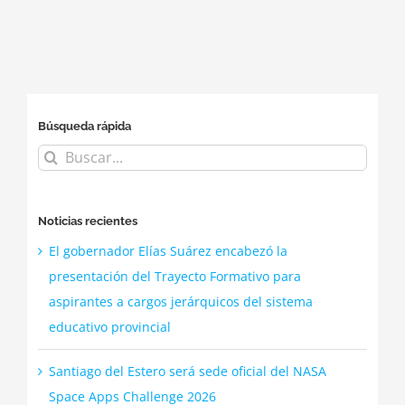
Challenge
el
empresas del
2026
sector
tecnológico
Búsqueda rápida
Buscar:
Noticias recientes
El gobernador Elías Suárez encabezó la
presentación del Trayecto Formativo para
aspirantes a cargos jerárquicos del sistema
educativo provincial
Santiago del Estero será sede oficial del NASA
Space Apps Challenge 2026