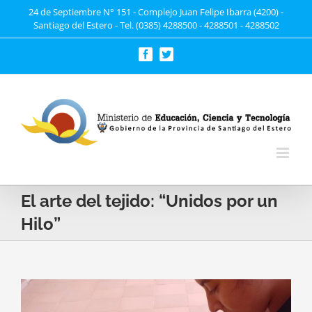
Saltar
24 de Septiembre N° 151 - Complejo Juan Felipe Ibarra (4200) -
Santiago del Estero - Tel. (0385) 4288500 - 4288501 - 4288502
al
contenido
Facebook
Twitter
El arte del tejido: “Unidos por un
Hilo”
Ver
imagen