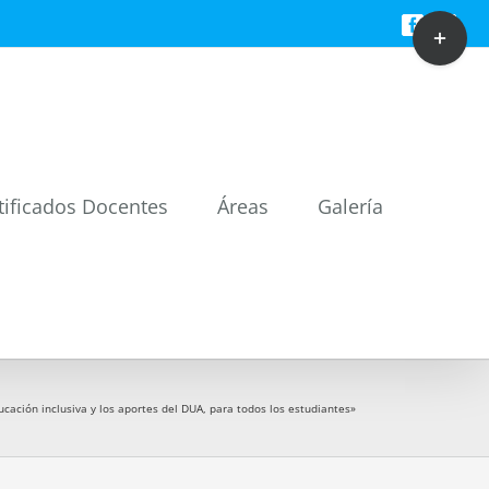
Toggle
Facebook
Twitt
Sliding
Bar
Area
tificados Docentes
Áreas
Galería
cación inclusiva y los aportes del DUA, para todos los estudiantes»