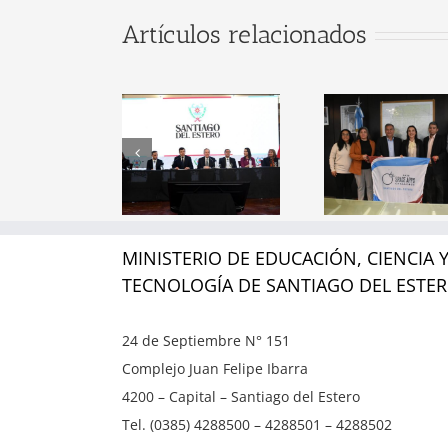
gobernador
Artículos relacionados
lías Suárez
Firm
encabezó la
Conven
Santiago del
resentación
Minist
Estero será
el Trayecto
Educa
sede oficial
Formativo
el 
del NASA
para
conso
Space Apps
spirantes a
alianz
Challenge
cargos
empres
MINISTERIO DE EDUCACIÓN, CIENCIA 
2026
jerárquicos
sec
TECNOLOGÍA DE SANTIAGO DEL ESTE
del sistema
tecno
educativo
24 de Septiembre N° 151
Complejo Juan Felipe Ibarra
provincial
4200 – Capital – Santiago del Estero
Tel. (0385) 4288500 – 4288501 – 4288502