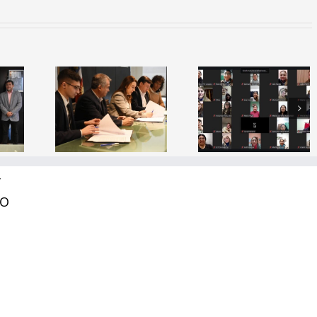
a de
io: El
erio de
Capacitación
Inauguraci
ción y
Docente
del simulad
ITSE
“¿Cómo se
espacial
lidan
aprende a
«Mama
as con
leer?”
Antula I»
as del
Y
tor
RO
lógico