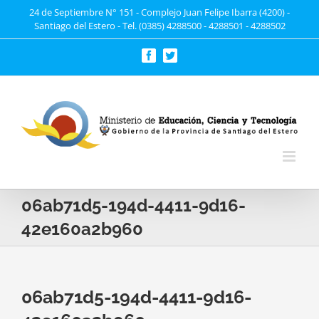
Saltar
24 de Septiembre N° 151 - Complejo Juan Felipe Ibarra (4200) -
Santiago del Estero - Tel. (0385) 4288500 - 4288501 - 4288502
al
contenido
Facebook
Twitter
06ab71d5-194d-4411-9d16-
42e160a2b960
06ab71d5-194d-4411-9d16-