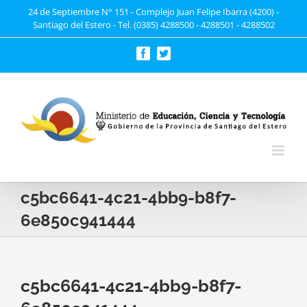
Saltar
24 de Septiembre N° 151 - Complejo Juan Felipe Ibarra (4200) -
Santiago del Estero - Tel. (0385) 4288500 - 4288501 - 4288502
al
contenido
Facebook
Twitter
c5bc6641-4c21-4bb9-b8f7-
6e850c941444
c5bc6641-4c21-4bb9-b8f7-