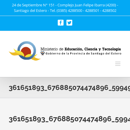
Saltar
24 de Septiembre N° 151 - Complejo Juan Felipe Ibarra (4200) -
Santiago del Estero - Tel. (0385) 4288500 - 4288501 - 4288502
al
contenido
Facebook
Twitter
361651893_676885074474896_5994
361651893_676885074474896_599