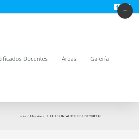
Toggle
Facebook
Twitt
Sliding
Bar
Area
tificados Docentes
Áreas
Galería
Inicio
/
Ministerio
/
TALLER INFALNTIL DE HISTORIETAS