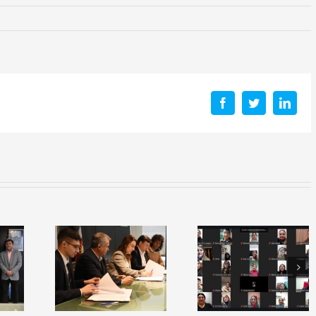
Facebook
Twitter
Linke
a de
io: El
erio de
Capacitación
Inauguraci
ción y
Docente
del simulad
ITSE
“¿Cómo se
espacial
lidan
aprende a
«Mama
as con