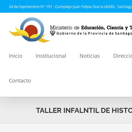
Saltar
24 de Septiembre N° 151 - Complejo Juan Felipe Ibarra (4200) - Santiago
al
contenido
Inicio
Institucional
Noticias
Direcci
Contacto
TALLER INFALNTIL DE HIST