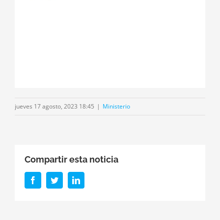
jueves 17 agosto, 2023 18:45
|
Ministerio
Compartir esta noticia
Facebook
Twitter
LinkedIn
r