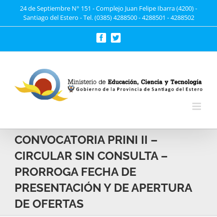
Saltar
24 de Septiembre N° 151 - Complejo Juan Felipe Ibarra (4200) -
Santiago del Estero - Tel. (0385) 4288500 - 4288501 - 4288502
al
contenido
Facebook
Twitter
CONVOCATORIA PRINI II –
CIRCULAR SIN CONSULTA –
PRORROGA FECHA DE
PRESENTACIÓN Y DE APERTURA
DE OFERTAS