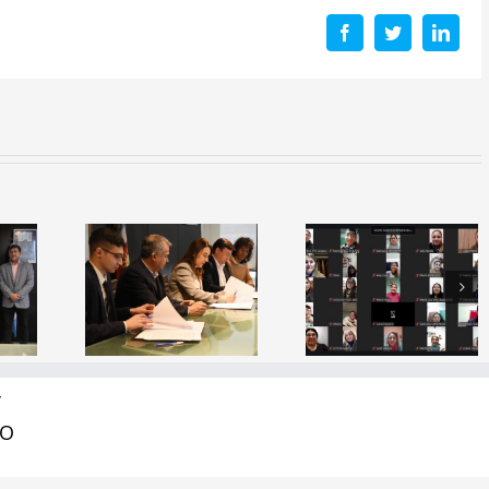
Facebook
Twitter
Linke
a de
io: El
erio de
Capacitación
Inauguraci
ción y
Docente
del simulad
ITSE
“¿Cómo se
espacial
lidan
aprende a
«Mama
as con
leer?”
Antula I»
as del
Y
tor
RO
lógico