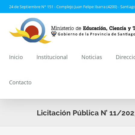
Saltar
24 de Septiembre N° 151 - Complejo Juan Felipe Ibarra (4200) - Santiago
al
contenido
Inicio
Institucional
Noticias
Direcci
Contacto
Licitación Pública N’ 11/2