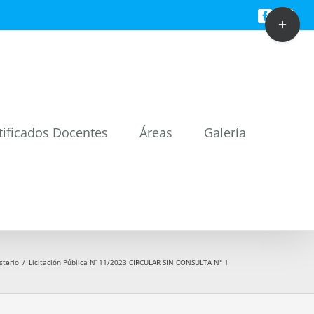
Toggle
Facebook
Twitt
Sliding
Bar
Area
tificados Docentes
Áreas
Galería
sterio
/
Licitación Pública N’ 11/2023 CIRCULAR SIN CONSULTA N° 1