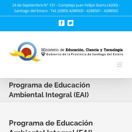
Saltar
24 de Septiembre N° 151 - Complejo Juan Felipe Ibarra (4200) -
Santiago del Estero - Tel. (0385) 4288500 - 4288501 - 4288502
al
contenido
Facebook
Twitter
Programa de Educación
Ambiental Integral (EAI)
Programa de Educación