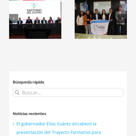
n
Ministerio de
Estero será
Educación y el
sede oficial del
a
ITSE
NASA Space
consolidan
Apps
alianzas con
Challenge
el
empresas del
2026
sector
tecnológico
Búsqueda rápida
Buscar:
Noticias recientes
El gobernador Elías Suárez encabezó la
presentación del Trayecto Formativo para