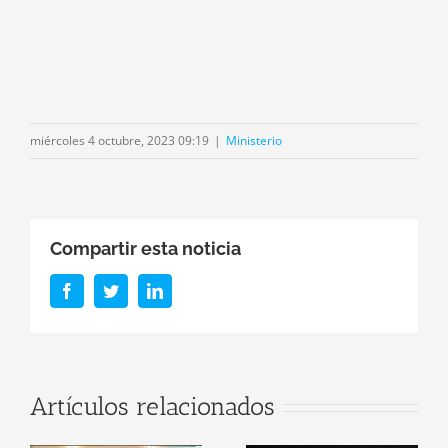
miércoles 4 octubre, 2023 09:19
|
Ministerio
Compartir esta noticia
Facebook
Twitter
LinkedIn
r
Firma de
Artículos relacionados
Convenio: El
Santiago del