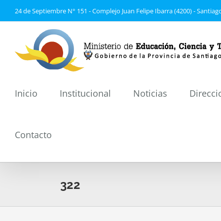
Saltar
24 de Septiembre N° 151 - Complejo Juan Felipe Ibarra (4200) - Santiago
al
contenido
Inicio
Institucional
Noticias
Direcci
Contacto
322