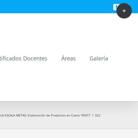
Toggle
Facebook
Twitt
Sliding
Bar
Area
tificados Docentes
Áreas
Galería
 ESCALA METAS: Elaboración de Productos en Cuero “KINTI”
/
322