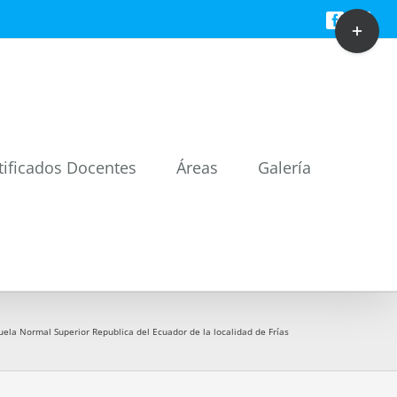
Toggle
Facebook
Twitt
Sliding
Bar
Area
tificados Docentes
Áreas
Galería
uela Normal Superior Republica del Ecuador de la localidad de Frías