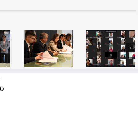
a de
io: El
erio de
Capacitación
Inauguraci
ción y
Docente
del simulad
ITSE
“¿Cómo se
espacial
lidan
aprende a
«Mama
as con
leer?”
Antula I»
as del
Y
tor
RO
lógico