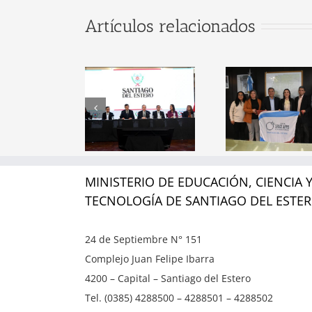
gobernador
Artículos relacionados
lías Suárez
Firm
encabezó la
Conven
Santiago del
resentación
Minist
Estero será
el Trayecto
Educa
sede oficial
Formativo
el 
del NASA
para
conso
Space Apps
spirantes a
alianz
Challenge
cargos
empres
MINISTERIO DE EDUCACIÓN, CIENCIA 
2026
jerárquicos
sec
TECNOLOGÍA DE SANTIAGO DEL ESTE
del sistema
tecno
educativo
24 de Septiembre N° 151
Complejo Juan Felipe Ibarra
provincial
4200 – Capital – Santiago del Estero
Tel. (0385) 4288500 – 4288501 – 4288502