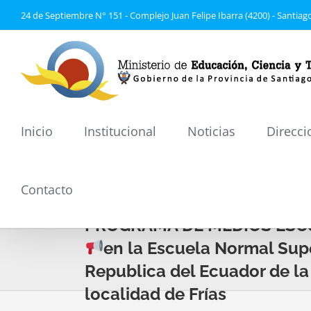
Saltar
24 de Septiembre N° 151 - Complejo Juan Felipe Ibarra (4200) - Santiago
al
contenido
Inicio
Institucional
Noticias
Direcci
Contacto
PROGRAMA DE MEDIOS ESC
en la Escuela Normal Sup
Republica del Ecuador de la
localidad de Frías