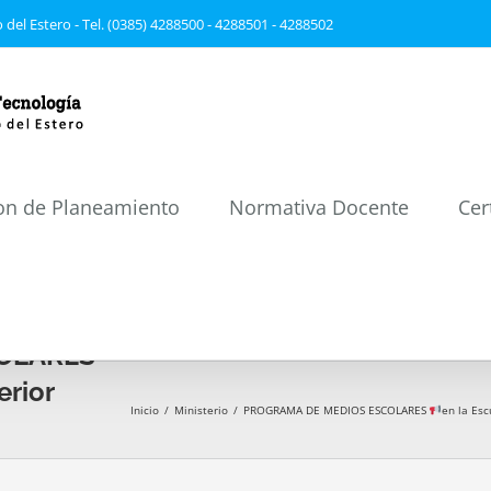
 del Estero - Tel. (0385) 4288500 - 4288501 - 4288502
on de Planeamiento
Normativa Docente
Cer
OLARES
erior
Inicio
/
Ministerio
/
PROGRAMA DE MEDIOS ESCOLARES
en la Esc