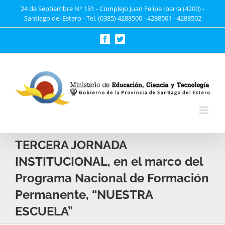
Saltar
24 de Septiembre N° 151 - Complejo Juan Felipe Ibarra (4200) -
Santiago del Estero - Tel. (0385) 4288500 - 4288501 - 4288502
al
contenido
Facebook
Twitter
TERCERA JORNADA
INSTITUCIONAL, en el marco del
Programa Nacional de Formación
Permanente, “NUESTRA
ESCUELA”