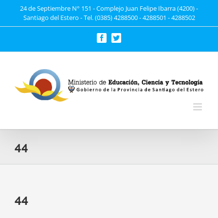
Saltar
24 de Septiembre N° 151 - Complejo Juan Felipe Ibarra (4200) -
Santiago del Estero - Tel. (0385) 4288500 - 4288501 - 4288502
al
contenido
Facebook
Twitter
44
44