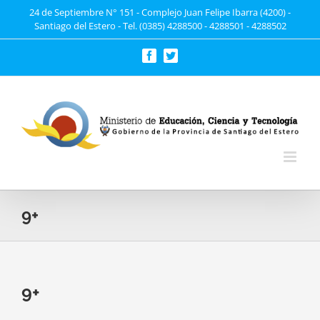
Saltar
24 de Septiembre N° 151 - Complejo Juan Felipe Ibarra (4200) -
Santiago del Estero - Tel. (0385) 4288500 - 4288501 - 4288502
al
contenido
Facebook
Twitter
9+
9+