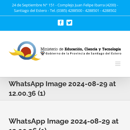
Saltar
24 de Septiembre N° 151 - Complejo Juan Felipe Ibarra (4200) -
Santiago del Estero - Tel. (0385) 4288500 - 4288501 - 4288502
al
contenido
Facebook
Twitter
WhatsApp Image 2024-08-29 at
12.00.36 (1)
WhatsApp Image 2024-08-29 at