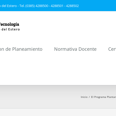
 del Estero - Tel. (0385) 4288500 - 4288501 - 4288502
on de Planeamiento
Normativa Docente
Cer
Inicio
/
El Programa Plantan