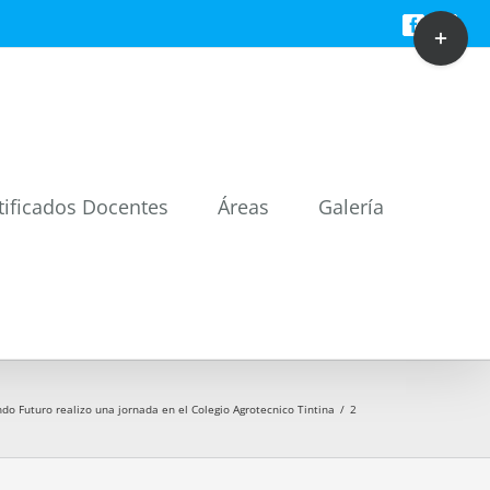
Toggle
Facebook
Twitt
Sliding
Bar
Area
tificados Docentes
Áreas
Galería
do Futuro realizo una jornada en el Colegio Agrotecnico Tintina
/
2