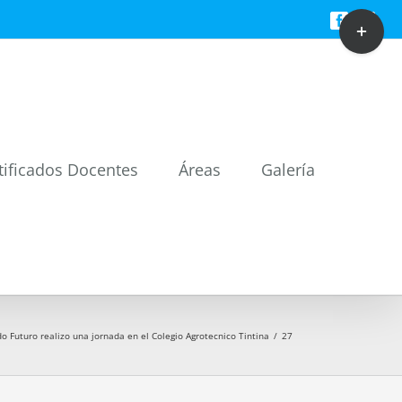
Toggle
Facebook
Twitt
Sliding
Bar
Area
tificados Docentes
Áreas
Galería
o Futuro realizo una jornada en el Colegio Agrotecnico Tintina
/
27