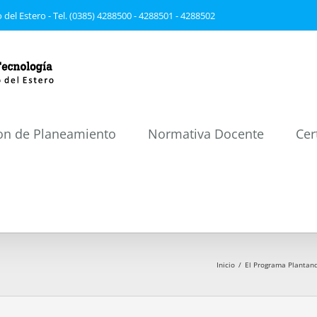
 del Estero - Tel. (0385) 4288500 - 4288501 - 4288502
on de Planeamiento
Normativa Docente
Cer
Inicio
/
El Programa Plantand