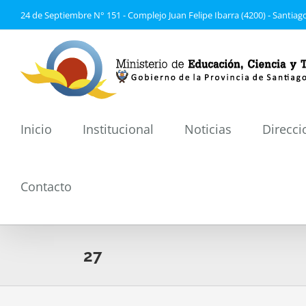
Saltar
24 de Septiembre N° 151 - Complejo Juan Felipe Ibarra (4200) - Santiago
al
contenido
Inicio
Institucional
Noticias
Direcci
Contacto
27