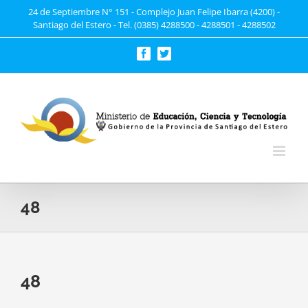
Saltar
24 de Septiembre N° 151 - Complejo Juan Felipe Ibarra (4200) -
Santiago del Estero - Tel. (0385) 4288500 - 4288501 - 4288502
al
contenido
Facebook
Twitter
48
48