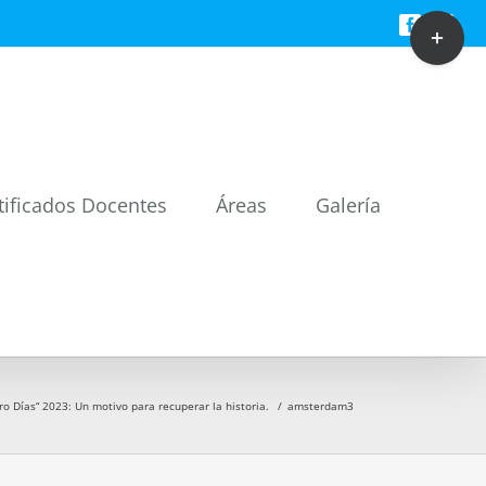
Toggle
Facebook
Twitt
Sliding
Bar
Area
tificados Docentes
Áreas
Galería
ro Días“ 2023: Un motivo para recuperar la historia.
/
amsterdam3