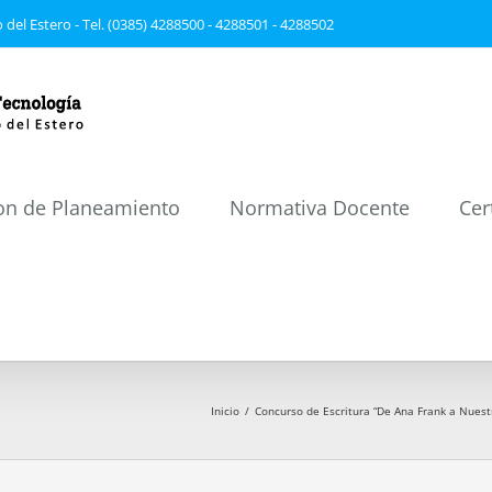
 del Estero - Tel. (0385) 4288500 - 4288501 - 4288502
on de Planeamiento
Normativa Docente
Cer
Inicio
/
Concurso de Escritura “De Ana Frank a Nuest