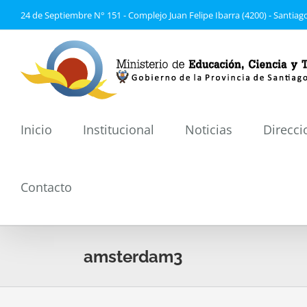
Saltar
24 de Septiembre N° 151 - Complejo Juan Felipe Ibarra (4200) - Santiago
al
contenido
Inicio
Institucional
Noticias
Direcci
Contacto
amsterdam3