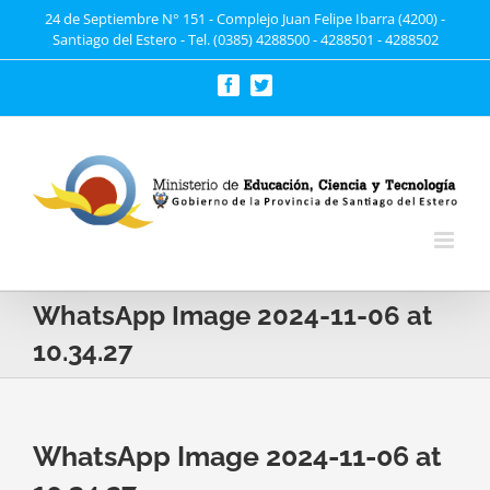
Saltar
24 de Septiembre N° 151 - Complejo Juan Felipe Ibarra (4200) -
Santiago del Estero - Tel. (0385) 4288500 - 4288501 - 4288502
al
contenido
Facebook
Twitter
WhatsApp Image 2024-11-06 at
10.34.27
WhatsApp Image 2024-11-06 at