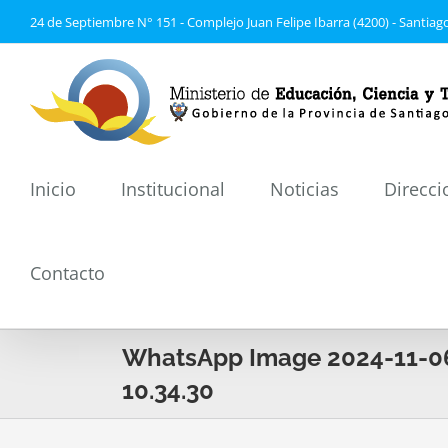
Saltar
24 de Septiembre N° 151 - Complejo Juan Felipe Ibarra (4200) - Santiago
al
contenido
Inicio
Institucional
Noticias
Direcci
Contacto
WhatsApp Image 2024-11-06
10.34.30