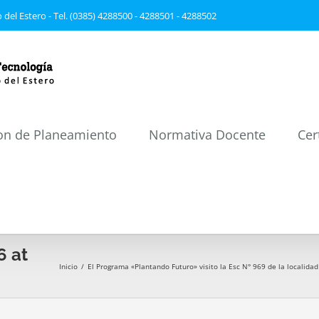
 del Estero - Tel. (0385) 4288500 - 4288501 - 4288502
on de Planeamiento
Normativa Docente
Cer
 at
Inicio
/
El Programa «Plantando Futuro» visito la Esc N° 969 de la localida