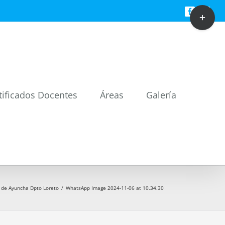
Toggle
Facebook
Twitt
Sliding
Bar
Area
tificados Docentes
Áreas
Galería
d de Ayuncha Dpto Loreto
/
WhatsApp Image 2024-11-06 at 10.34.30