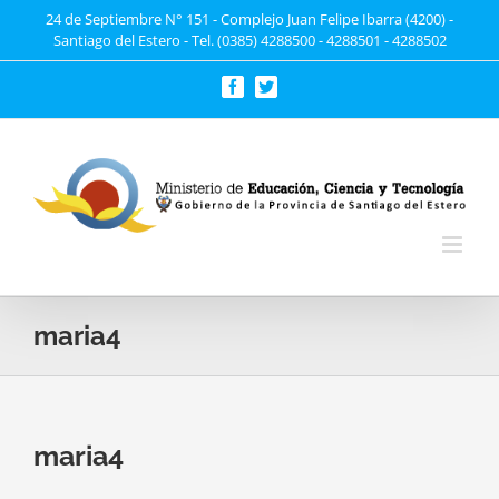
Saltar
24 de Septiembre N° 151 - Complejo Juan Felipe Ibarra (4200) -
Santiago del Estero - Tel. (0385) 4288500 - 4288501 - 4288502
al
contenido
Facebook
Twitter
maria4
maria4