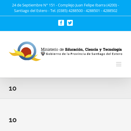
Saltar
24 de Septiembre N° 151 - Complejo Juan Felipe Ibarra (4200) -
Santiago del Estero - Tel. (0385) 4288500 - 4288501 - 4288502
al
contenido
Facebook
Twitter
10
10