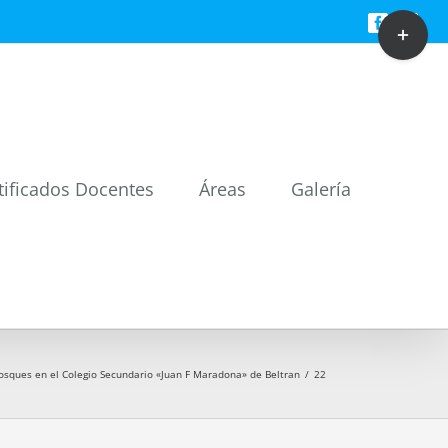
Toggle
Facebook
Twitt
Sliding
Bar
Area
tificados Docentes
Áreas
Galería
osques en el Colegio Secundario «Juan F Maradona» de Beltran
/
22