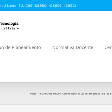
 del Estero - Tel. (0385) 4288500 - 4288501 - 4288502
on de Planeamiento
Normativa Docente
Cer
Inicio
/
Plantando Futuro, Conmemoro el Día Internacional de los b