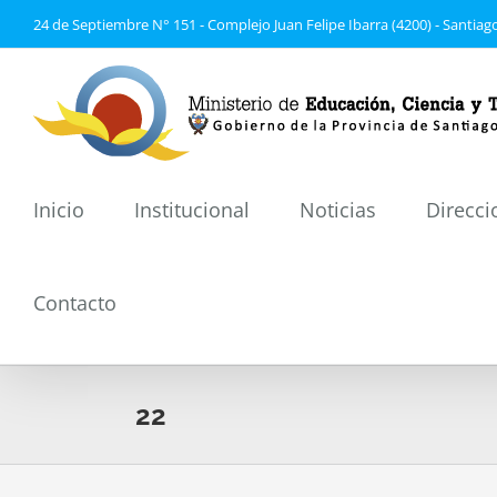
Saltar
24 de Septiembre N° 151 - Complejo Juan Felipe Ibarra (4200) - Santiago
al
contenido
Inicio
Institucional
Noticias
Direcci
Contacto
22