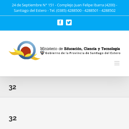
Saltar
24 de Septiembre N° 151 - Complejo Juan Felipe Ibarra (4200) -
Santiago del Estero - Tel. (0385) 4288500 - 4288501 - 4288502
al
contenido
Facebook
Twitter
32
32