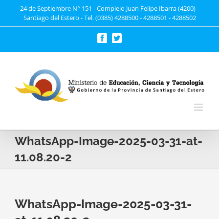
Saltar
24 de Septiembre N° 151 - Complejo Juan Felipe Ibarra (4200) -
Santiago del Estero - Tel. (0385) 4288500 - 4288501 - 4288502
al
contenido
Facebook
Twitter
WhatsApp-Image-2025-03-31-at-
11.08.20-2
WhatsApp-Image-2025-03-31-