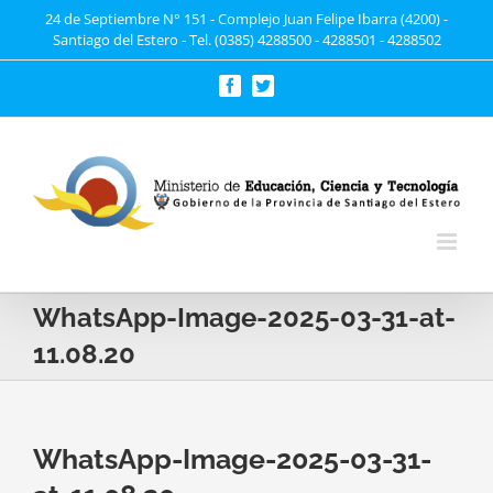
Saltar
24 de Septiembre N° 151 - Complejo Juan Felipe Ibarra (4200) -
Santiago del Estero - Tel. (0385) 4288500 - 4288501 - 4288502
al
contenido
Facebook
Twitter
WhatsApp-Image-2025-03-31-at-
11.08.20
WhatsApp-Image-2025-03-31-