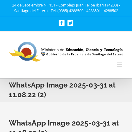
Saltar
24 de Septiembre N° 151 - Complejo Juan Felipe Ibarra (4200) -
Santiago del Estero - Tel. (0385) 4288500 - 4288501 - 4288502
al
contenido
Facebook
Twitter
WhatsApp Image 2025-03-31 at
11.08.22 (2)
WhatsApp Image 2025-03-31 at