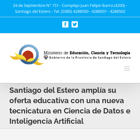
Saltar
24 de Septiembre N° 151 - Complejo Juan Felipe Ibarra (4200) -
Santiago del Estero - Tel. (0385) 4288500 - 4288501 - 4288502
al
contenido
Facebook
Twitter
Santiago del Estero amplía su
oferta educativa con una nueva
tecnicatura en Ciencia de Datos e
Inteligencia Artificial