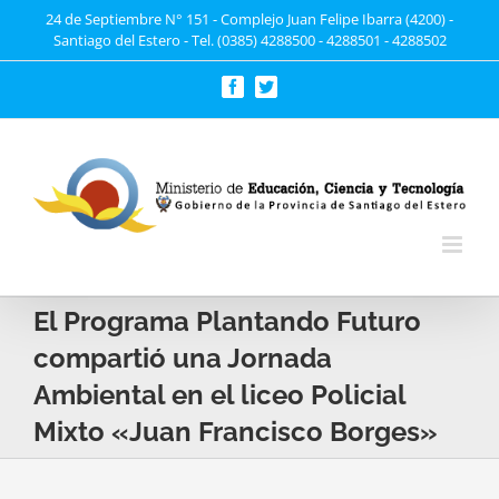
Saltar
24 de Septiembre N° 151 - Complejo Juan Felipe Ibarra (4200) -
Santiago del Estero - Tel. (0385) 4288500 - 4288501 - 4288502
al
contenido
Facebook
Twitter
El Programa Plantando Futuro
compartió una Jornada
Ambiental en el liceo Policial
Mixto «Juan Francisco Borges»