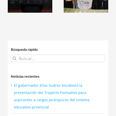
NASA Space
consolidan
Apps
alianzas con
Challenge
el
empresas del
2026
sector
tecnológico
Búsqueda rápida
Buscar:
Noticias recientes
El gobernador Elías Suárez encabezó la
presentación del Trayecto Formativo para
aspirantes a cargos jerárquicos del sistema
educativo provincial