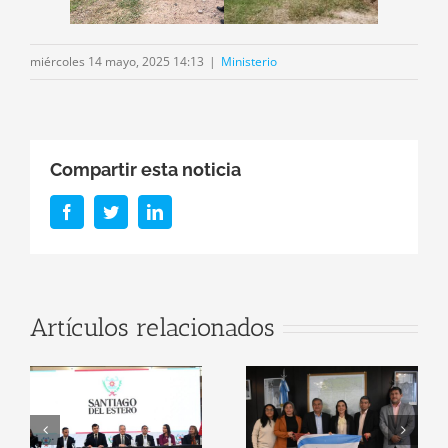
miércoles 14 mayo, 2025 14:13
|
Ministerio
Compartir esta noticia
Facebook
Twitter
LinkedIn
r
Firma de
Artículos relacionados
Convenio: El
Santiago del
n
Ministerio de
Estero será
Educación y el
sede oficial del
a
ITSE