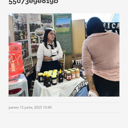
55073e9e819b
jueves 12 junio, 2025 10:40