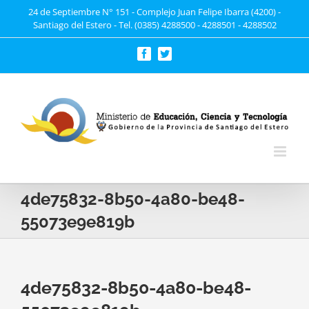
Saltar
24 de Septiembre N° 151 - Complejo Juan Felipe Ibarra (4200) -
Santiago del Estero - Tel. (0385) 4288500 - 4288501 - 4288502
al
contenido
Facebook
Twitter
4de75832-8b50-4a80-be48-
55073e9e819b
4de75832-8b50-4a80-be48-