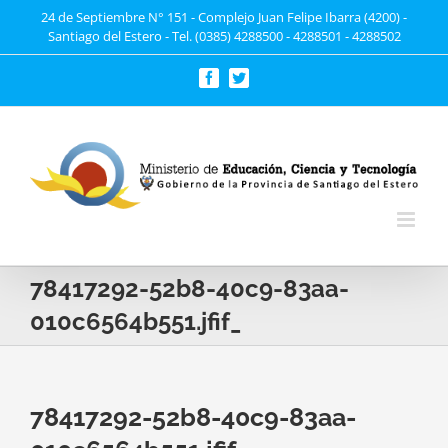
Saltar
24 de Septiembre N° 151 - Complejo Juan Felipe Ibarra (4200) -
Santiago del Estero - Tel. (0385) 4288500 - 4288501 - 4288502
al
contenido
Facebook
Twitter
78417292-52b8-40c9-83aa-
010c6564b551.jfif_
78417292-52b8-40c9-83aa-