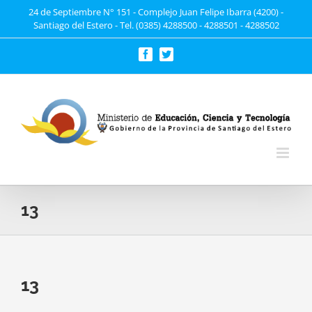
Saltar
24 de Septiembre N° 151 - Complejo Juan Felipe Ibarra (4200) -
Santiago del Estero - Tel. (0385) 4288500 - 4288501 - 4288502
al
contenido
Facebook
Twitter
13
13