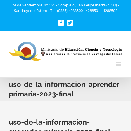
Saltar
24 de Septiembre N° 151 - Complejo Juan Felipe Ibarra (4200) -
Santiago del Estero - Tel. (0385) 4288500 - 4288501 - 4288502
al
contenido
Facebook
Twitter
uso-de-la-informacion-aprender-
primaria-2023-final
uso-de-la-informacion-